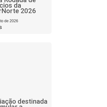
cios da
rNorte 2026
to de 2026
S
iação destinada
imular a