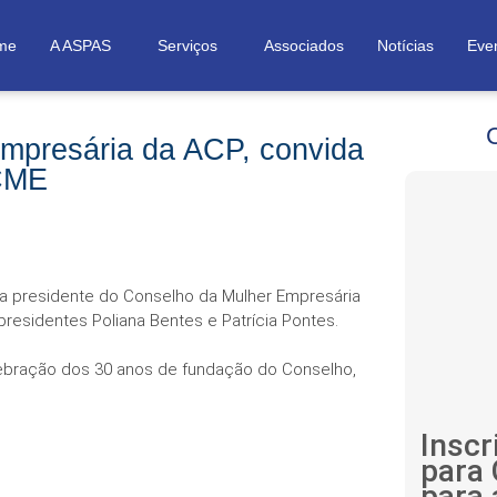
me
A ASPAS
Serviços
Associados
Notícias
Eve
Empresária da ACP, convida
 CME
 a presidente do Conselho da Mulher Empresária
residentes Poliana Bentes e Patrícia Pontes.
lebração dos 30 anos de fundação do Conselho,
Inscr
para
para 