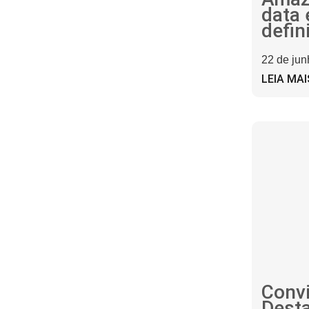
data 
defin
22 de ju
LEIA MAI
Conv
Dest