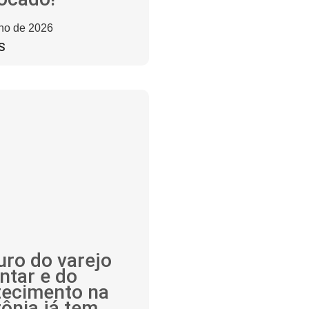
nho de 2026
S
uro do varejo
ntar e do
tecimento na
ônia já tem