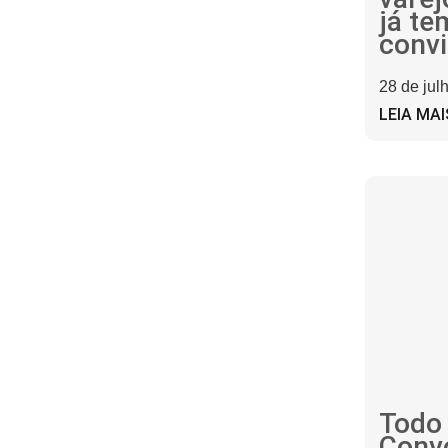
já te
convi
28 de jul
LEIA MAI
Todo
Conv