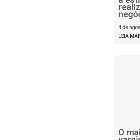
reali
negóc
4 de agos
LEIA MAI
O mai
vare