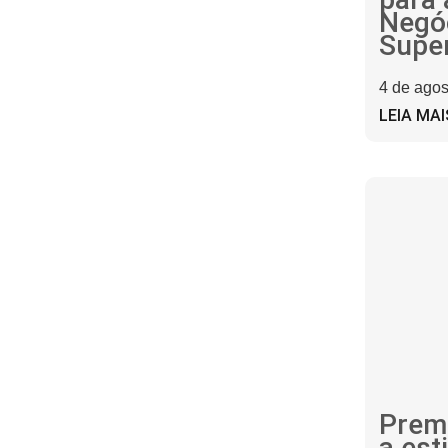
Negó
Supe
4 de agos
LEIA MAI
Prem
a est