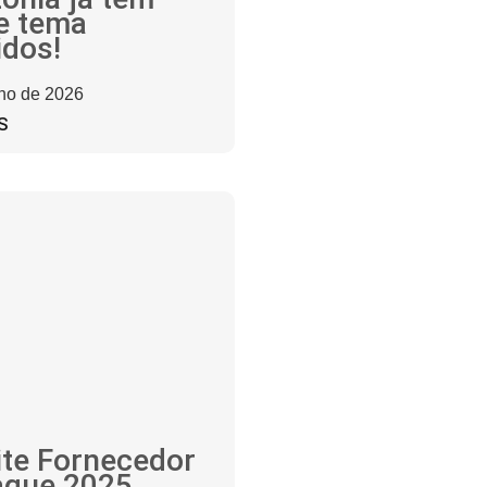
e tema
idos!
nho de 2026
S
ite Fornecedor
aque 2025