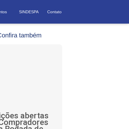
ntos
SINDESPA
Contato
Confira também
ições abertas
 Compradores
a Rodada de