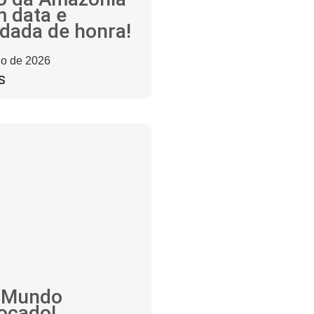
m data e
dada de honra!
ho de 2026
S
 Mundo
ocado!