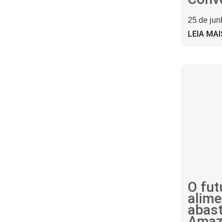
25 de ju
LEIA MAI
O fut
alime
abas
Amaz