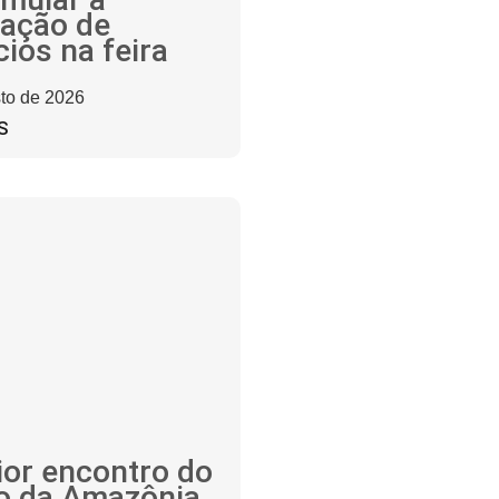
zação de
ios na feira
to de 2026
S
or encontro do
jo da Amazônia