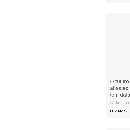
O futuro
abastec
tem data
22 de junho
LEIA MAIS