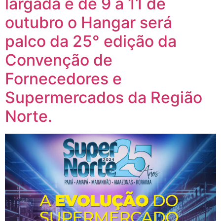
largada e de 9 a 11 de
outubro o Hangar será
palco da 25° edição da
Convenção de
Fornecedores e
Supermercados da Região
Norte.