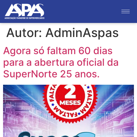
Autor:
AdminAspas
Agora só faltam 60 dias
para a abertura oficial da
SuperNorte 25 anos.