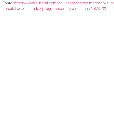
Fonte:
https://www.oliberal.com/colunas/conexao-mercado/sup
hospital-adventista-faz-programacao-para-criancas-1.873499