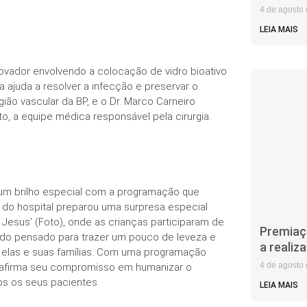
4 de agosto
LEIA MAIS
ovador envolvendo a colocação de vidro bioativo
 ajuda a resolver a infecção e preservar o
gião vascular da BP, e o Dr. Marco Carneiro
to, a equipe médica responsável pela cirurgia.
 um brilho especial com a programação que
a do hospital preparou uma surpresa especial
 Jesus’ (Foto), onde as crianças participaram de
Premiaç
tudo pensado para trazer um pouco de leveza e
a realiz
ra elas e suas famílias. Com uma programação
4 de agosto
 reafirma seu compromisso em humanizar o
dos os seus pacientes
LEIA MAIS