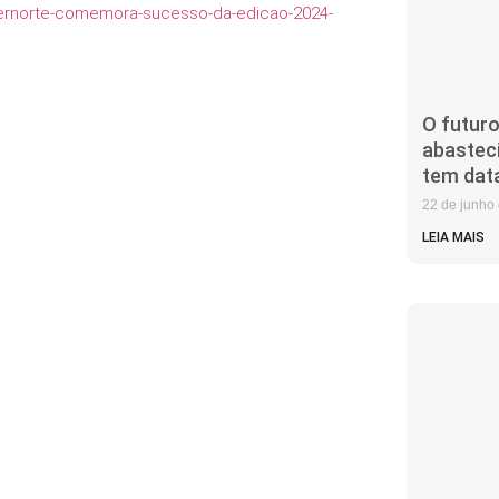
ernorte-comemora-sucesso-da-edicao-2024-
O futuro
abastec
tem data
22 de junho
LEIA MAIS