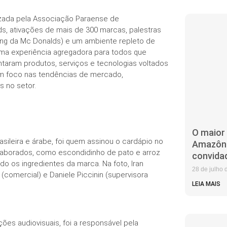
izada pela Associação Paraense de
, ativações de mais de 300 marcas, palestras
ng da Mc Donalds) e um ambiente repleto de
uma experiência agregadora para todos que
taram produtos, serviços e tecnologias voltados
com foco nas tendências de mercado,
s no setor.
O maior 
ileira e árabe, foi quem assinou o cardápio no
Amazôni
laborados, como escondidinho de pato e arroz
convida
do os ingredientes da marca. Na foto, Iran
28 de julho 
(comercial) e Daniele Piccinin (supervisora
LEIA MAIS
ões audiovisuais, foi a responsável pela