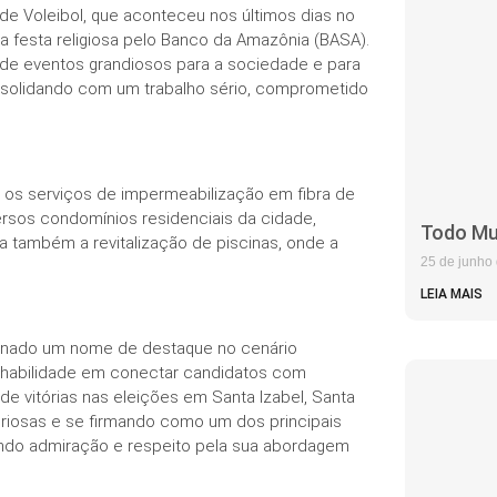
 de Voleibol, que aconteceu nos últimos dias no
a festa religiosa pelo Banco da Amazônia (BASA).
s de eventos grandiosos para a sociedade e para
nsolidando com um trabalho sério, comprometido
os serviços de impermeabilização em fibra de
ersos condomínios residenciais da cidade,
Todo Mu
a também a revitalização de piscinas, onde a
25 de junho
LEIA MAIS
tornado um nome de destaque no cenário
 habilidade em conectar candidatos com
 de vitórias nas eleições em Santa Izabel, Santa
oriosas e se firmando como um dos principais
ando admiração e respeito pela sua abordagem