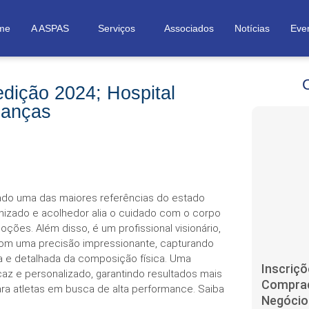
me
A ASPAS
Serviços
Associados
Notícias
Eve
dição 2024; Hospital
ianças
nado uma das maiores referências do estado
nizado e acolhedor alia o cuidado com o corpo
ões. Além disso, é um profissional visionário,
com uma precisão impressionante, capturando
 e detalhada da composição física. Uma
Inscriçõ
z e personalizado, garantindo resultados mais
Comprad
ara atletas em busca de alta performance. Saiba
Negócio