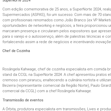
SuperNorte 2024
Com edição comemorativa de 25 anos, a SuperNorte 2024, real
Supermercados (ASPAS), foi um sucesso. Com mais de 70 stands
com profissionais renomados como João Branco (ex VP Marketi
oportunidades de networking e negócios, a feira proporcionou 
marcaram presença e circularam pelos expositores que apresen
para o varejo e o autosserviço, além de palestras técnicas e 
fortalecendo assim a rede de negócios e incentivando inovaçõe
Chef de Cozinha
Rosângela Kahwage, chef de cozinha especialista em comida bras
stand da CCGL na SuperNorte 2024. A chef apresentou pratos e
cremoso com pirarucu, enaltecendo a culinária nortista e utilizan
Bezerra (representante comercial da Região Norte), Paulo Girard 
comercial da CCGL) com a chef Rosângela Kahwage.
Transmissão de eventos
A Órbita, produtora especialista em transmissões, Lives e produç