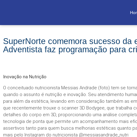
Ho
SuperNorte comemora sucesso da e
Adventista faz programação para cr
Inovação na Nutrição
O conceituado nutricionista Messias Andrade (foto) tem se tor
quando o assunto é nutrição e inovação. Seu atendimento huma
para além da estética, levando em consideração também as emoç
que recentemente trouxe o scanner 3D Bodygee, que trabalha 
detalhes do corpo em 3D, proporcionando uma análise completa
tecnologia de ponta que permite um acompanhamento mais efica
assertivos tanto para quem busca melhorias estéticas quanto p
mais pelo Instagram do nutricionista @messiasandrade_nutri